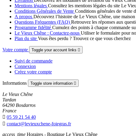
Livraison
Découvrez les modalités de livraison du Vieux Chêne :
Mentions légales
Consultez les mentions légales du site Le Vieu
Conditions Générales de Vente
Conditions générales de vente d
A propos
Découvrez l’histoire de Le Vieux Chêne, une maison fami
Questions Fréquentes (FAQ)
Retrouvez les réponses aux questi
Programme fidélité
Cumulez des points à chaque commande sur Le
Le Vieux Chêne : Contactez-nous
Utiliser le formulaire pour n
Plan du site
Vous êtes perdu ? Trouvez ce que vous cherchez
Votre compte
Toggle your account links

Suivi de commande
Connexion
Créez votre compte
Informations
Toggle store information

Le Vieux Chêne
Tardan
64290 Bosdarros
France

05 59 21 54 40

contact@levieuxchene-foiegras.fr
access_time
Horaires - Boutique Le Vieux Chêne