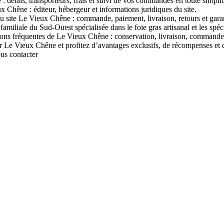
 délais, transporteurs, frais et suivi de vos commandes en toute simplic
x Chêne : éditeur, hébergeur et informations juridiques du site.
u site Le Vieux Chêne : commande, paiement, livraison, retours et garan
liale du Sud-Ouest spécialisée dans le foie gras artisanal et les spécial
ons fréquentes de Le Vieux Chêne : conservation, livraison, commandes,
 Vieux Chêne et profitez d’avantages exclusifs, de récompenses et d’of
ous contacter