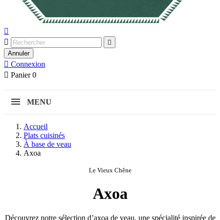



Annuler

Connexion

Panier
0
MENU
Accueil
Plats cuisinés
À base de veau
Axoa
Le Vieux Chêne
Axoa
Découvrez notre sélection d’axoa de veau, une spécialité inspirée de