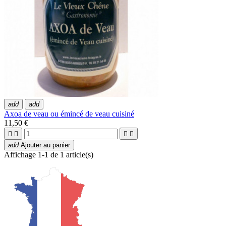
add
add
Axoa de veau ou émincé de veau cuisiné
11,50 €




add
Ajouter au panier
Affichage 1-1 de 1 article(s)