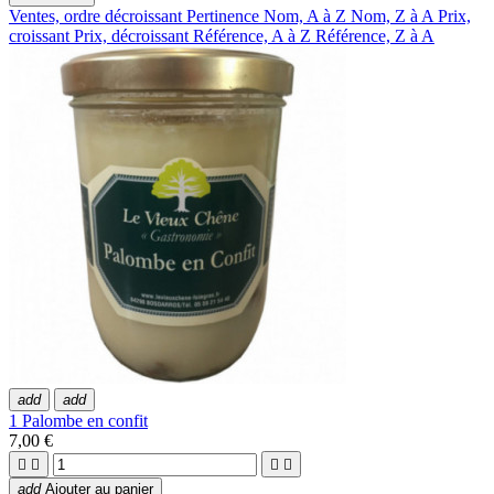
Ventes, ordre décroissant
Pertinence
Nom, A à Z
Nom, Z à A
Prix,
croissant
Prix, décroissant
Référence, A à Z
Référence, Z à A
add
add
1 Palombe en confit
7,00 €




add
Ajouter au panier