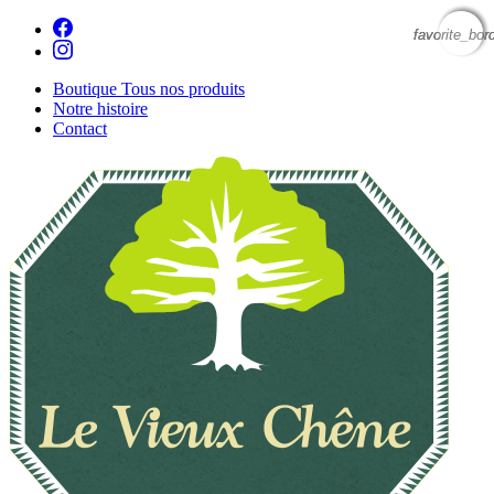
favorite_bor
favorite_bor
favorite_bor
Boutique
Tous nos produits
Notre histoire
Contact