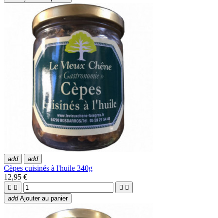
add
add
Cèpes cuisinés à l'huile 340g
12,95 €




add
Ajouter au panier