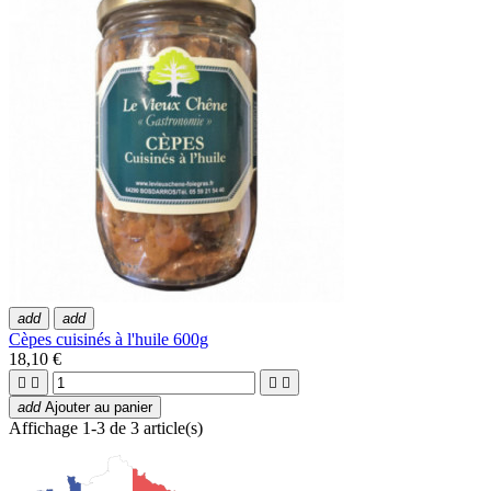
add
add
Cèpes cuisinés à l'huile 600g
18,10 €




add
Ajouter au panier
Affichage 1-3 de 3 article(s)