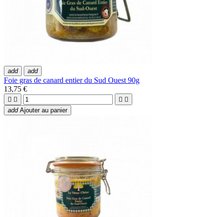
add
add
Foie gras de canard entier du Sud Ouest 90g
13,75 €




add
Ajouter au panier