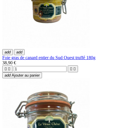
add
add
Foie gras de canard entier du Sud Ouest truffé 180g
38,90 €




add
Ajouter au panier