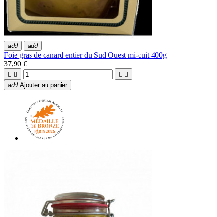
add
add
Foie gras de canard entier du Sud Ouest mi-cuit 400g
37,90 €




add
Ajouter au panier