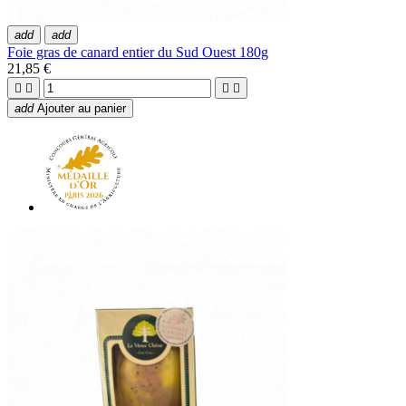
add
add
Foie gras de canard entier du Sud Ouest 180g
21,85 €




add
Ajouter au panier