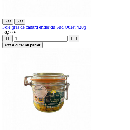
add
add
Foie gras de canard entier du Sud Ouest 420g
50,50 €




add
Ajouter au panier