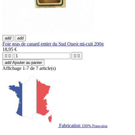
add
add
Foie gras de canard entier du Sud Ouest mi-cuit 200g
18,95 €




add
Ajouter au panier
Affichage 1-7 de 7 article(s)
Fabrication
100% Française