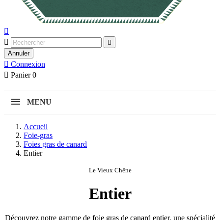



Annuler

Connexion

Panier
0
MENU
Accueil
Foie-gras
Foies gras de canard
Entier
Le Vieux Chêne
Entier
Découvrez notre gamme de foie gras de canard entier, une spécialité