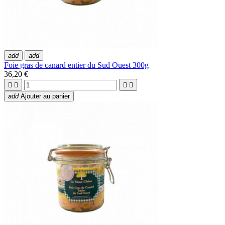
add
add
Foie gras de canard entier du Sud Ouest 300g
36,20 €




add
Ajouter au panier