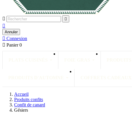



Annuler

Connexion

Panier
0
PLATS CUISINÉS
FOIE GRAS
PRODUITS
PRODUITS D'AUTOMNE
COFFRETS CADEAUX
Accueil
Produits confits
Confit de canard
Gésiers