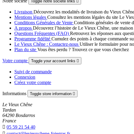
Notre société
Toggle notre société links

Livraison
Découvrez les modalités de livraison du Vieux Chêne :
Mentions légales
Consultez les mentions légales du site Le Vieu
Conditions Générales de Vente
Conditions générales de vente d
A propos
Découvrez l’histoire de Le Vieux Chêne, une maison fami
Questions Fréquentes (FAQ)
Retrouvez les réponses aux questi
Programme fidélité
Cumulez des points à chaque commande sur Le
Le Vieux Chêne : Contactez-nous
Utiliser le formulaire pour n
Plan du site
Vous êtes perdu ? Trouvez ce que vous cherchez
Votre compte
Toggle your account links

Suivi de commande
Connexion
Créez votre compte
Informations
Toggle store information

Le Vieux Chêne
Tardan
64290 Bosdarros
France

05 59 21 54 40

contact@levieuxchene-foiegras.fr