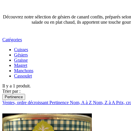
Découvrez notre sélection de gésiers de canard confits, préparés selon 
salade ou en plat chaud, ils apportent une touche gou
Catégories
Cuisses
Gésiers
Graisse
Magret
Manchons
Cassoulet
Il y a 1 produit.
Trier par :
Pertinence
Ventes, ordre décroissant
Pertinence
Nom, A à Z
Nom, Z à A
Prix, cr