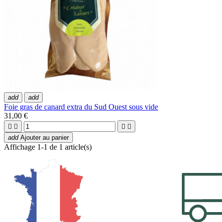
add
add
Foie gras de canard extra du Sud Ouest sous vide
31,00 €




add
Ajouter au panier
Affichage 1-1 de 1 article(s)