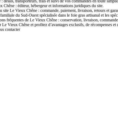
 délais, transporteurs, frais et suivi de vos commandes en toute simplic
x Chêne : éditeur, hébergeur et informations juridiques du site.
u site Le Vieux Chêne : commande, paiement, livraison, retours et garan
liale du Sud-Ouest spécialisée dans le foie gras artisanal et les spécial
ons fréquentes de Le Vieux Chêne : conservation, livraison, commandes,
 Vieux Chêne et profitez d’avantages exclusifs, de récompenses et d’of
ous contacter