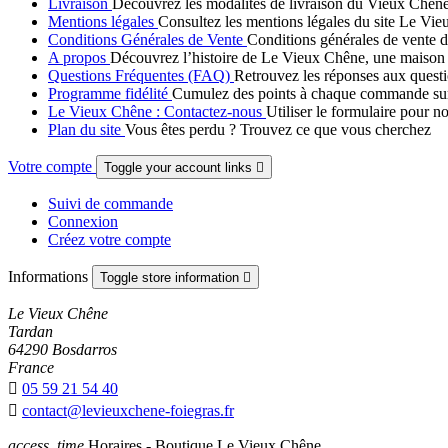
Livraison
Découvrez les modalités de livraison du Vieux Chêne :
Mentions légales
Consultez les mentions légales du site Le Vieu
Conditions Générales de Vente
Conditions générales de vente d
A propos
Découvrez l’histoire de Le Vieux Chêne, une maison fami
Questions Fréquentes (FAQ)
Retrouvez les réponses aux questi
Programme fidélité
Cumulez des points à chaque commande sur Le
Le Vieux Chêne : Contactez-nous
Utiliser le formulaire pour n
Plan du site
Vous êtes perdu ? Trouvez ce que vous cherchez
Votre compte
Toggle your account links

Suivi de commande
Connexion
Créez votre compte
Informations
Toggle store information

Le Vieux Chêne
Tardan
64290 Bosdarros
France

05 59 21 54 40

contact@levieuxchene-foiegras.fr
access_time
Horaires - Boutique Le Vieux Chêne