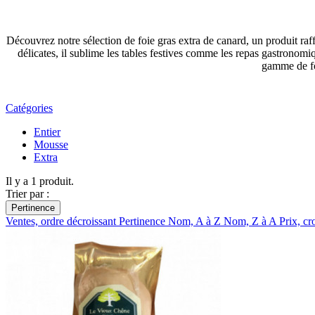
Découvrez notre sélection de foie gras extra de canard, un produit raff
délicates, il sublime les tables festives comme les repas gastronomiqu
gamme de foi
Catégories
Entier
Mousse
Extra
Il y a 1 produit.
Trier par :
Pertinence
Ventes, ordre décroissant
Pertinence
Nom, A à Z
Nom, Z à A
Prix, cr