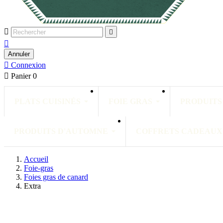



Annuler

Connexion

Panier
0
PLATS CUISINÉS
FOIE GRAS
PRODUITS
PRODUITS D'AUTOMNE
COFFRETS CADEAUX
Accueil
Foie-gras
Foies gras de canard
Extra