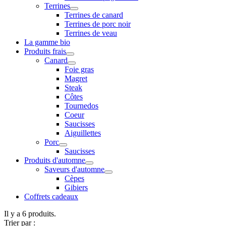
Terrines
Terrines de canard
Terrines de porc noir
Terrines de veau
La gamme bio
Produits frais
Canard
Foie gras
Magret
Steak
Côtes
Tournedos
Coeur
Saucisses
Aiguillettes
Porc
Saucisses
Produits d'automne
Saveurs d'automne
Cèpes
Gibiers
Coffrets cadeaux
Il y a 6 produits.
Trier par :