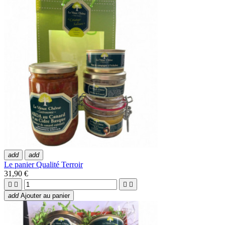
add
add
Le panier Qualité Terroir
31,90 €




add
Ajouter au panier