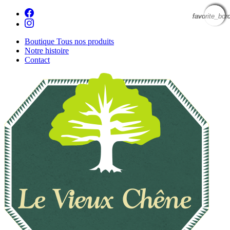
favorite_bor
favorite_bor
favorite_bor
favorite_bor
favorite_bor
favorite_bor
Boutique
Tous nos produits
Notre histoire
Contact