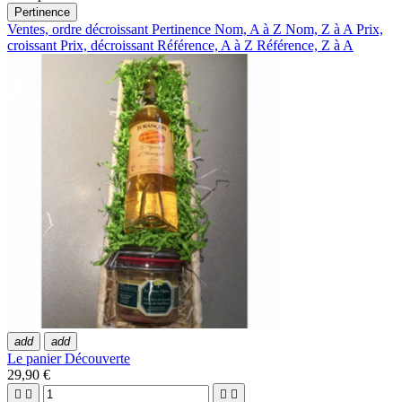
Pertinence
Ventes, ordre décroissant
Pertinence
Nom, A à Z
Nom, Z à A
Prix,
croissant
Prix, décroissant
Référence, A à Z
Référence, Z à A
add
add
Le panier Découverte
29,90 €



