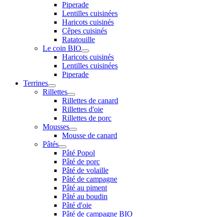
Piperade
Lentilles cuisinées
Haricots cuisinés
Cêpes cuisinés
Ratatouille
Le coin BIO
Haricots cuisinés
Lentilles cuisinées
Piperade
Terrines
Rillettes
Rillettes de canard
Rillettes d'oie
Rillettes de porc
Mousses
Mousse de canard
Pâtés
Pâté Popol
Pâté de porc
Pâté de volaille
Pâté de campagne
Pâté au piment
Pâté au boudin
Pâté d'oie
Pâté de campagne BIO