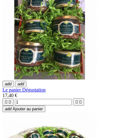
add
add
Le panier Dégustation
17,40 €




add
Ajouter au panier