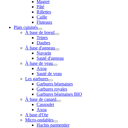
Magret
Pâté
Rillettes
Caille
Fluteaux
Plats cuisinés
À base de boeuf
Tripes
Daubes
À base d'agneau
Navarin
Sauté d'agneau
À base de veau
Axoa
Sauté de veau
Les garbures
Garbures béarnaises
Garbures royales
Garbures béarnaises BIO
À base de canard
Cassoulet
Axoa
A base d'Oie
Micro-ondables
Hachis parmentier