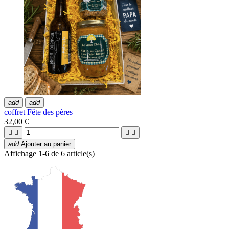
add
add
coffret Fête des pères
32,00 €




add
Ajouter au panier
Affichage 1-6 de 6 article(s)