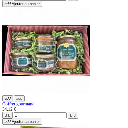
add
Ajouter au panier
add
add
Coffret gourmand
34,12 €




add
Ajouter au panier