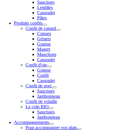
Saucisses
Lentilles
Cassoulet
Pâtes
Produits confits
Confit de canard
Cuisses
Gésiers
Graisse
Magret
Manchons
Cassoulet
Confit d'oie
Graisse
Confit
Cassoulet
Confit de porc
Saucisses
Jambonneau
Confit de volaille
Le coin BIO
Saucisses
Jambonneau
Accompagnements
Pour accompagner vos plats