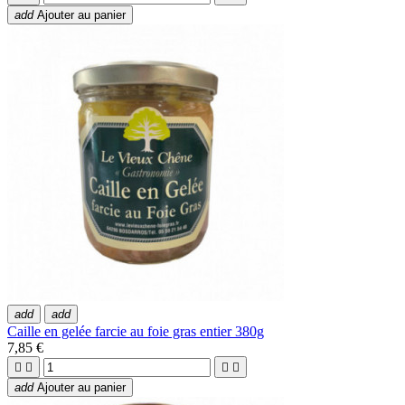
add
Ajouter au panier
add
add
Caille en gelée farcie au foie gras entier 380g
7,85 €




add
Ajouter au panier