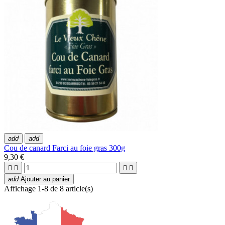
add
add
Cou de canard Farci au foie gras 300g
9,30 €




add
Ajouter au panier
Affichage 1-8 de 8 article(s)