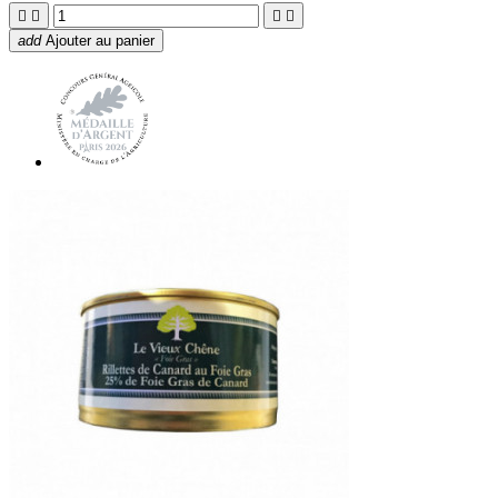




add
Ajouter au panier