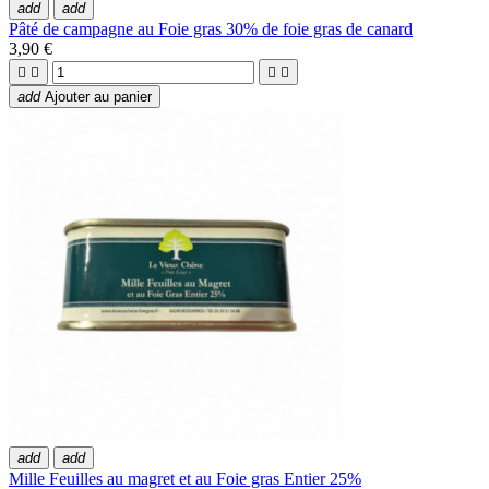
add
add
Pâté de campagne au Foie gras 30% de foie gras de canard
3,90 €




add
Ajouter au panier
add
add
Mille Feuilles au magret et au Foie gras Entier 25%