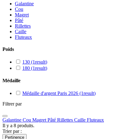
Galantine
Cou
Magret
Pâté
Rillettes
Caille
Fluteaux
Poids
130
(1
result
)
180
(1
result
)
Médaille
Médaille d'argent Paris 2026
(1
result
)
Filtrer par
Galantine
Cou
Magret
Pâté
Rillettes
Caille
Fluteaux
Il y a 8 produits.
Trier par :
Pertinence