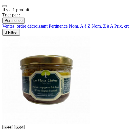
Il y a 1 produit.
Trier par :
Pertinence
Ventes, ordre décroissant
Pertinence
Nom, A à Z
Nom, Z à A
Prix, cr

Filtrer
add
add