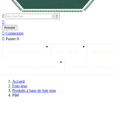



Annuler

Connexion

Panier
0
PLATS CUISINÉS
FOIE GRAS
PRODUITS
PRODUITS D'AUTOMNE
COFFRETS CADEAUX
Accueil
Foie-gras
Produits à base de foie gras
Pâté