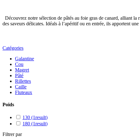
Découvrez notre sélection de pâtés au foie gras de canard, alliant la r
des saveurs délicates. Idéals à l’apéritif ou en entrée, ils apportent
Catégories
Galantine
Cou
Magret
Pâté
Rillettes
Caille
Fluteaux
Poids
130
(1
result
)
180
(1
result
)
Filtrer par