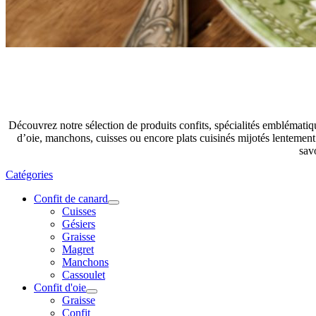
Découvrez notre sélection de produits confits, spécialités emblémati
d’oie, manchons, cuisses ou encore plats cuisinés mijotés lentement 
savo
Catégories
Confit de canard
Cuisses
Gésiers
Graisse
Magret
Manchons
Cassoulet
Confit d'oie
Graisse
Confit