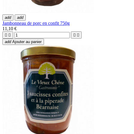
add
add
Jambonneau de porc en confit 750g
11,10 €




add
Ajouter au panier