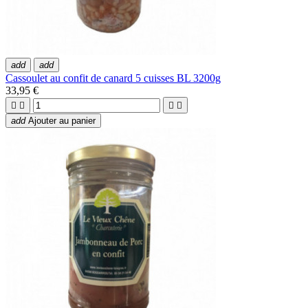
add
add
Cassoulet au confit de canard 5 cuisses BL 3200g
33,95 €




add
Ajouter au panier