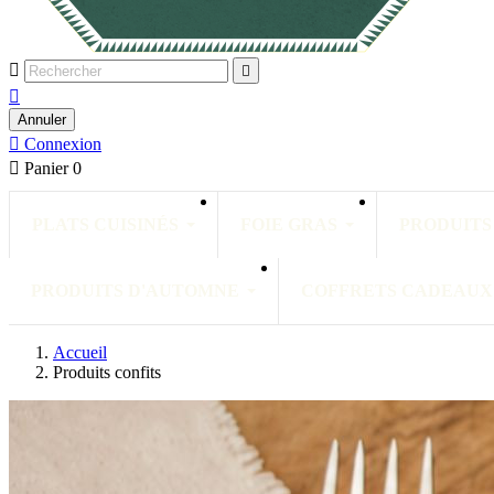



Annuler

Connexion

Panier
0
PLATS CUISINÉS
FOIE GRAS
PRODUITS
PRODUITS D'AUTOMNE
COFFRETS CADEAUX
Accueil
Produits confits