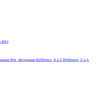
n BIO
oissant
Prix, décroissant
Référence, A à Z
Référence, Z à A