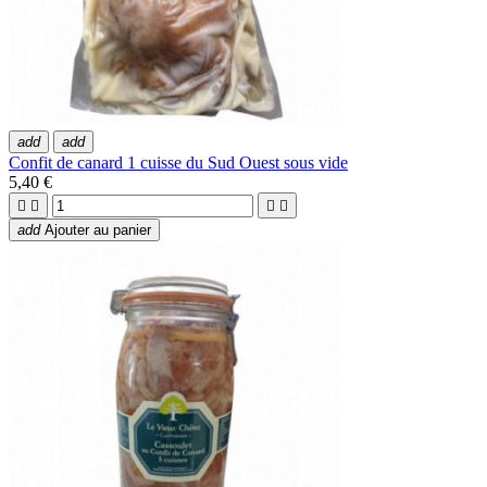
add
add
Confit de canard 1 cuisse du Sud Ouest sous vide
5,40 €




add
Ajouter au panier