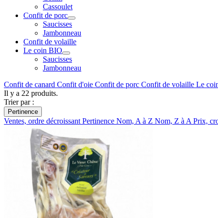
Cassoulet
Confit de porc
Saucisses
Jambonneau
Confit de volaille
Le coin BIO
Saucisses
Jambonneau
Confit de canard
Confit d'oie
Confit de porc
Confit de volaille
Le coi
Il y a 22 produits.
Trier par :
Pertinence
Ventes, ordre décroissant
Pertinence
Nom, A à Z
Nom, Z à A
Prix, cr