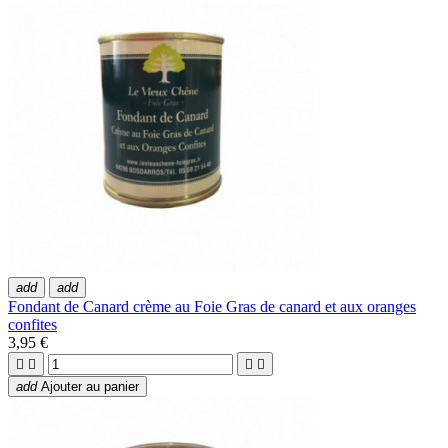
add
add
Fondant de Canard crème au Foie Gras de canard et aux oranges
confites
3,95 €




add
Ajouter au panier