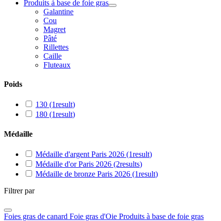
Produits à base de foie gras
Galantine
Cou
Magret
Pâté
Rillettes
Caille
Fluteaux
Poids
130
(1
result
)
180
(1
result
)
Médaille
Médaille d'argent Paris 2026
(1
result
)
Médaille d'or Paris 2026
(2
results
)
Médaille de bronze Paris 2026
(1
result
)
Filtrer par
Foies gras de canard
Foie gras d'Oie
Produits à base de foie gras