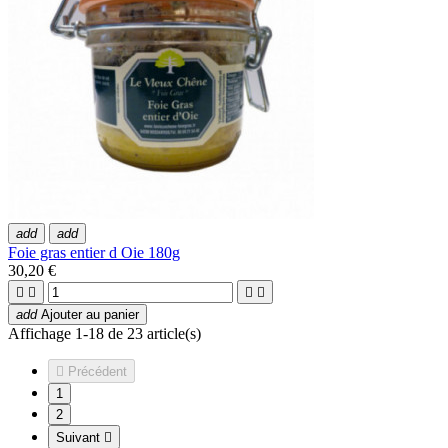
add
add
Foie gras entier d Oie 180g
30,20 €




add
Ajouter au panier
Affichage 1-18 de 23 article(s)

Précédent
1
2
Suivant
