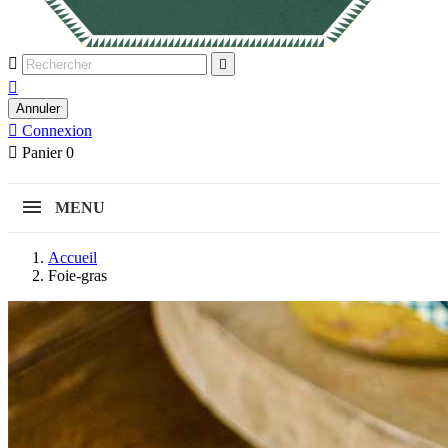



Annuler

Connexion

Panier
0
MENU
Accueil
Foie-gras