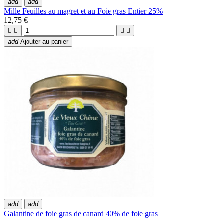
add
add
Mille Feuilles au magret et au Foie gras Entier 25%
12,75 €




add
Ajouter au panier
add
add
Galantine de foie gras de canard 40% de foie gras