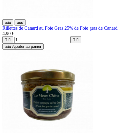
add
add
Rillettes de Canard au Foie Gras 25% de Foie gras de Canard
4,90 €




add
Ajouter au panier