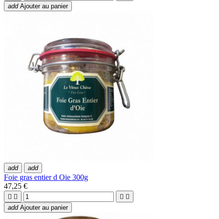
add
Ajouter au panier
add
add
Foie gras entier d Oie 300g
47,25 €




add
Ajouter au panier