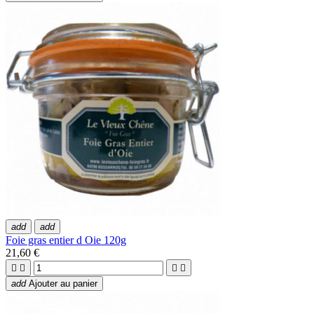
add
add
Foie gras entier d Oie 120g
21,60 €




add
Ajouter au panier