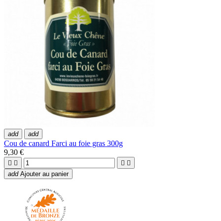
add
add
Cou de canard Farci au foie gras 300g
9,30 €




add
Ajouter au panier