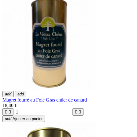
add
add
Magret fourré au Foie Gras entier de canard
18,40 €




add
Ajouter au panier