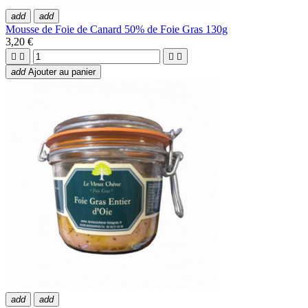
add
add
Mousse de Foie de Canard 50% de Foie Gras 130g
3,20 €




add
Ajouter au panier
add
add