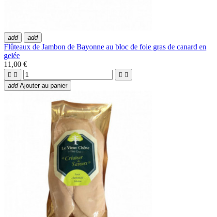
add
add
Flûteaux de Jambon de Bayonne au bloc de foie gras de canard en
gelée
11,00 €




add
Ajouter au panier