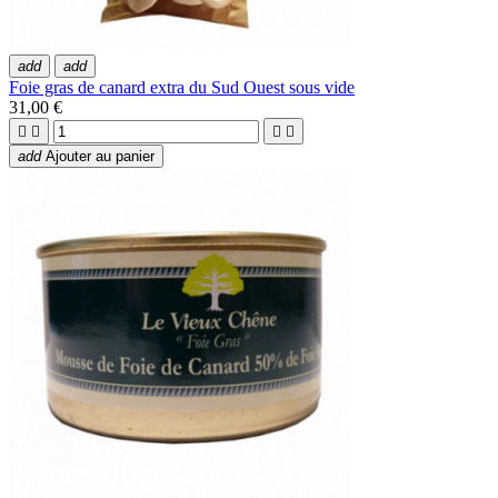
add
add
Foie gras de canard extra du Sud Ouest sous vide
31,00 €




add
Ajouter au panier