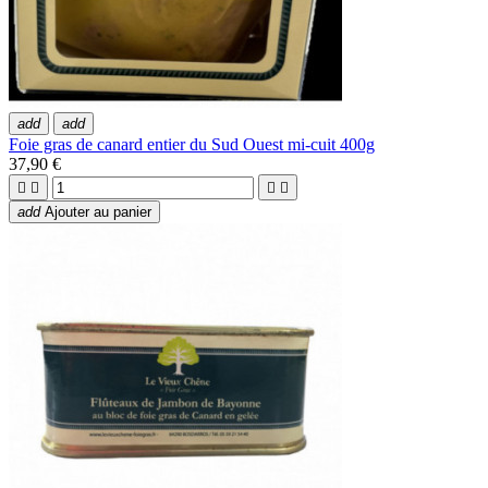
add
add
Foie gras de canard entier du Sud Ouest mi-cuit 400g
37,90 €




add
Ajouter au panier