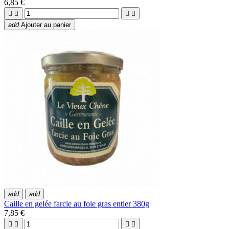
6,85 €




add
Ajouter au panier
add
add
Caille en gelée farcie au foie gras entier 380g
7,85 €



