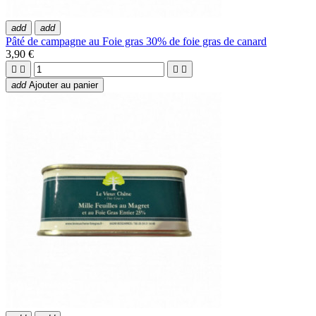
add
add
Pâté de campagne au Foie gras 30% de foie gras de canard
3,90 €




add
Ajouter au panier