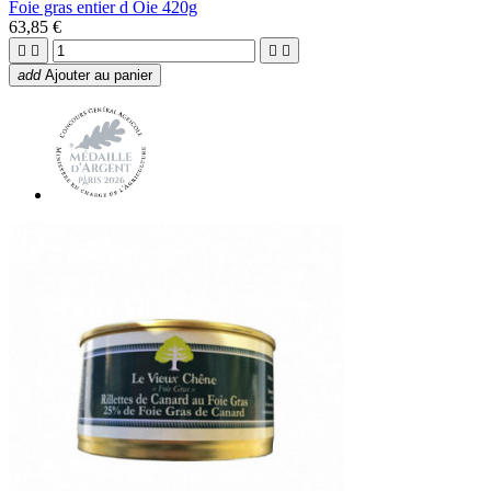
Foie gras entier d Oie 420g
63,85 €




add
Ajouter au panier