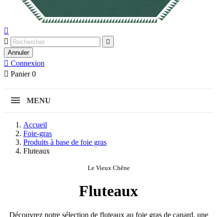



Annuler

Connexion

Panier
0
MENU
Accueil
Foie-gras
Produits à base de foie gras
Fluteaux
Le Vieux Chêne
Fluteaux
Découvrez notre sélection de fluteaux au foie gras de canard, une