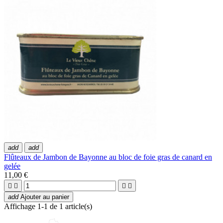
add
add
Flûteaux de Jambon de Bayonne au bloc de foie gras de canard en
gelée
11,00 €




add
Ajouter au panier
Affichage 1-1 de 1 article(s)