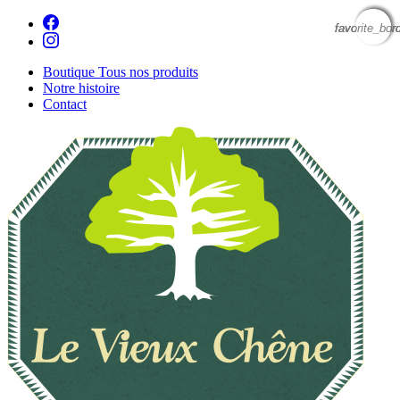
favorite_bor
favorite_bor
favorite_bor
favorite_bor
Boutique
Tous nos produits
Notre histoire
Contact