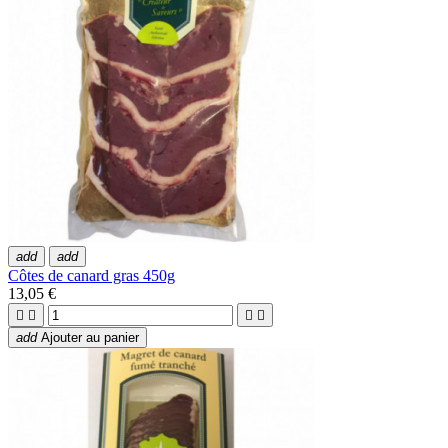
add
add
Côtes de canard gras 450g
13,05 €




add
Ajouter au panier