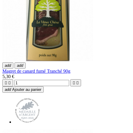
add
add
Magret de canard fumé Tranché 90g
5,30 €




add
Ajouter au panier