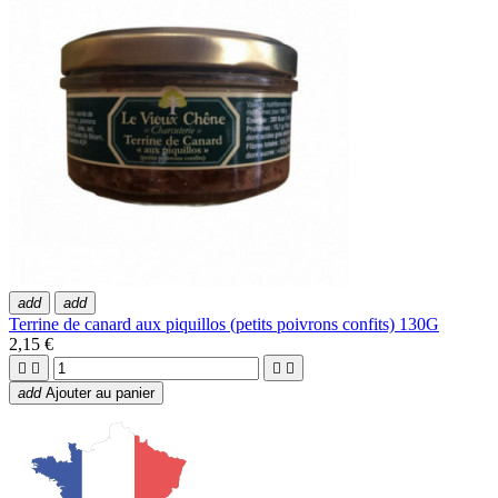
add
add
Terrine de canard aux piquillos (petits poivrons confits) 130G
2,15 €




add
Ajouter au panier