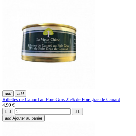
add
add
Rillettes de Canard au Foie Gras 25% de Foie gras de Canard
4,90 €




add
Ajouter au panier