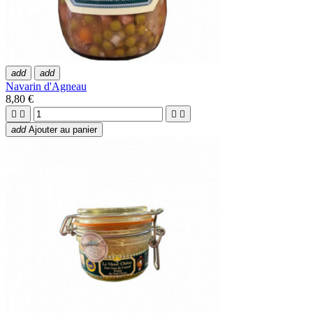
add
add
Navarin d'Agneau
8,80 €




add
Ajouter au panier