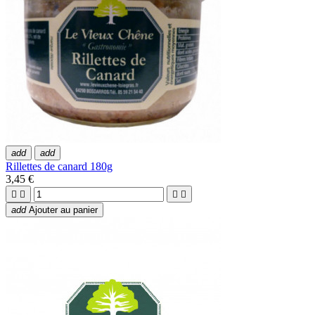
add
add
Rillettes de canard 180g
3,45 €




add
Ajouter au panier