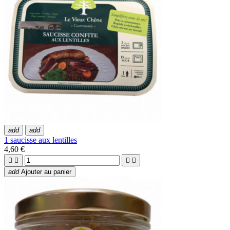
add
add
1 saucisse aux lentilles
4,60 €




add
Ajouter au panier