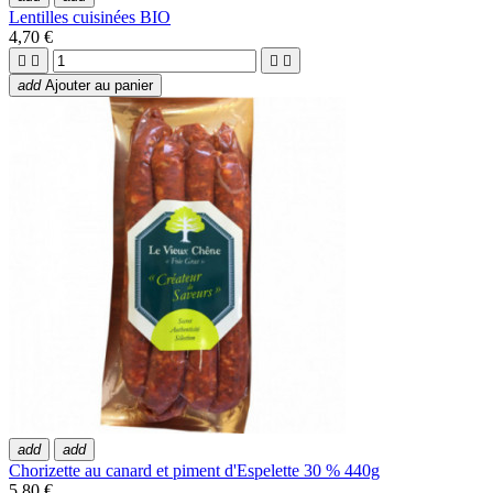
Lentilles cuisinées BIO
4,70 €




add
Ajouter au panier
add
add
Chorizette au canard et piment d'Espelette 30 % 440g
5,80 €