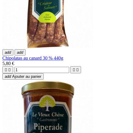
add
add
Chipolatas au canard 30 % 440g
5,80 €




add
Ajouter au panier