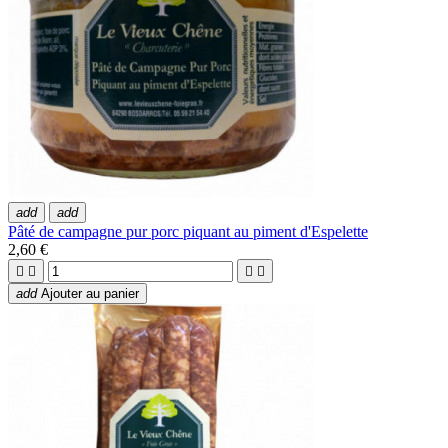
add
add
Pâté de campagne pur porc piquant au piment d'Espelette
2,60 €




add
Ajouter au panier