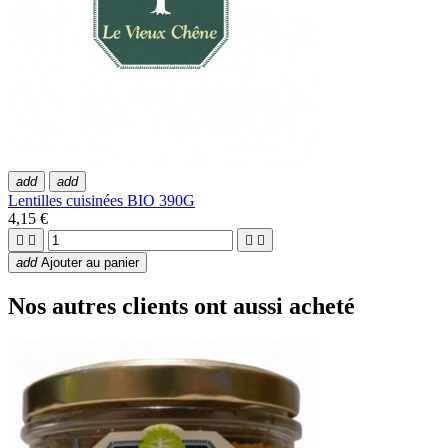
add
add
Lentilles cuisinées BIO 390G
4,15 €




add
Ajouter au panier
Nos autres clients ont aussi acheté