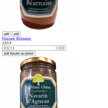
add
add
Piperade Béarnaise
3,65 €




add
Ajouter au panier