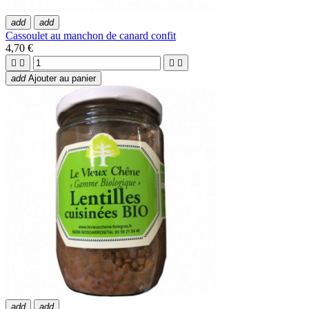
add
add
Cassoulet au manchon de canard confit
4,70 €




add
Ajouter au panier
add
add