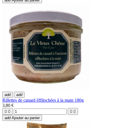
add
Ajouter au panier
add
add
Rillettes de canard éffilochées à la main 180g
3,80 €




add
Ajouter au panier