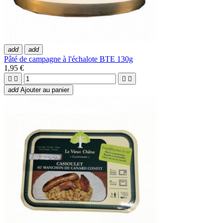
add
add
Pâté de campagne à l'échalote BTE 130g
1,95 €




add
Ajouter au panier