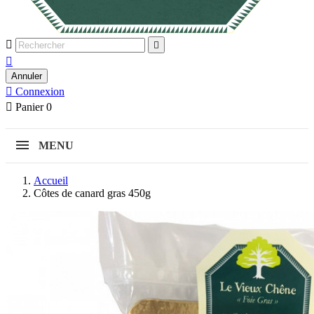



Annuler

Connexion

Panier
0
MENU
Accueil
Côtes de canard gras 450g