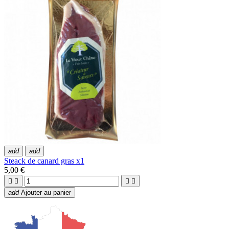
add
add
Steack de canard gras x1
5,00 €




add
Ajouter au panier