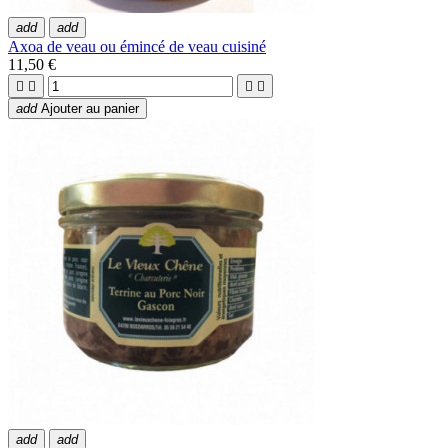
add
add
Axoa de veau ou émincé de veau cuisiné
11,50 €




add
Ajouter au panier
add
add