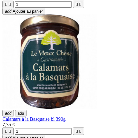




add
Ajouter au panier
add
add
Calamars à la Basquaise bl 390g
7,35 €



