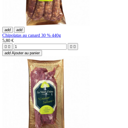
add
add
Chipolatas au canard 30 % 440g
5,80 €




add
Ajouter au panier