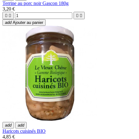
Terrine au porc noir Gascon 180g
3,20 €




add
Ajouter au panier
add
add
Haricots cuisinés BIO
4,85 €