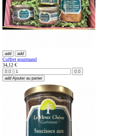
add
add
Coffret gourmand
34,12 €




add
Ajouter au panier