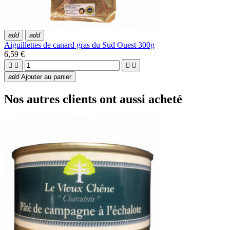
add
add
Aiguillettes de canard gras du Sud Ouest 300g
6,59 €




add
Ajouter au panier
Nos autres clients ont aussi acheté