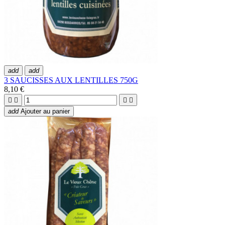
add
add
3 SAUCISSES AUX LENTILLES 750G
8,10 €




add
Ajouter au panier