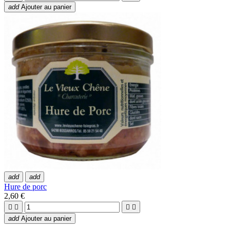
add
Ajouter au panier
add
add
Hure de porc
2,60 €




add
Ajouter au panier