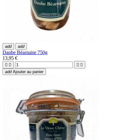
add
add
Daube Béarnaise 750g
13,95 €




add
Ajouter au panier