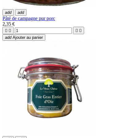
add
add
Pâté de campagne pur porc
2,35 €




add
Ajouter au panier