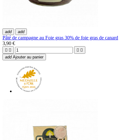
add
add
Pâté de campagne au Foie gras 30% de foie gras de canard
3,90 €




add
Ajouter au panier