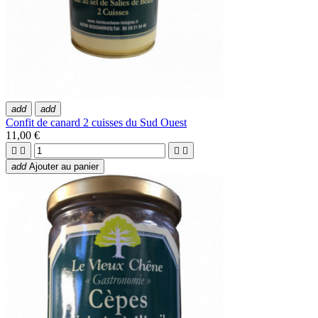
add
add
Confit de canard 2 cuisses du Sud Ouest
11,00 €




add
Ajouter au panier