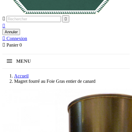



Annuler

Connexion

Panier
0
MENU
Accueil
Magret fourré au Foie Gras entier de canard