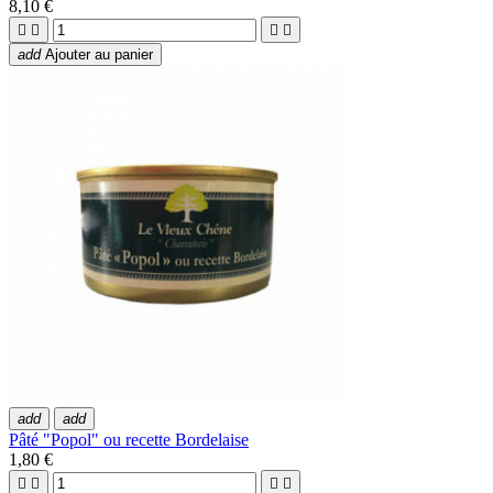
8,10 €




add
Ajouter au panier
add
add
Pâté "Popol" ou recette Bordelaise
1,80 €



