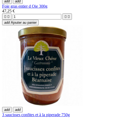
add
add
Foie gras entier d Oie 300g
47,25 €




add
Ajouter au panier
add
add
3 saucisses confites et à la piperade 750g