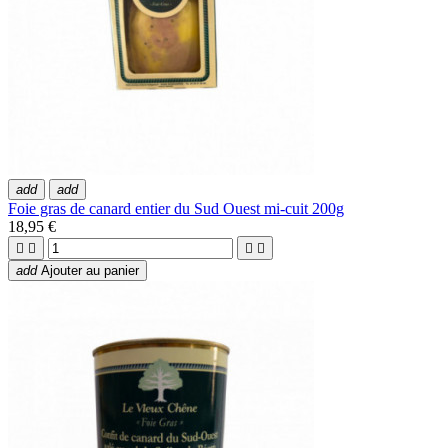
add
add
Foie gras de canard entier du Sud Ouest mi-cuit 200g
18,95 €




add
Ajouter au panier