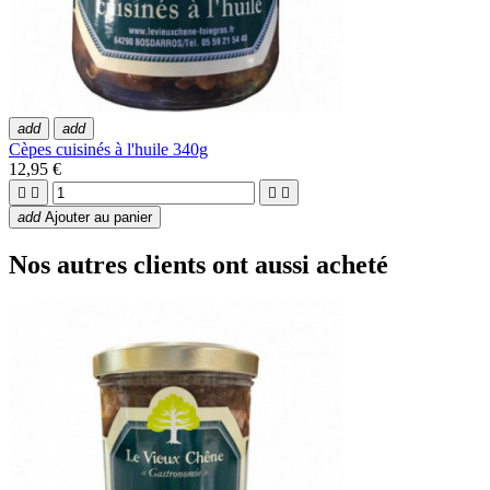
add
add
Cèpes cuisinés à l'huile 340g
12,95 €




add
Ajouter au panier
Nos autres clients ont aussi acheté