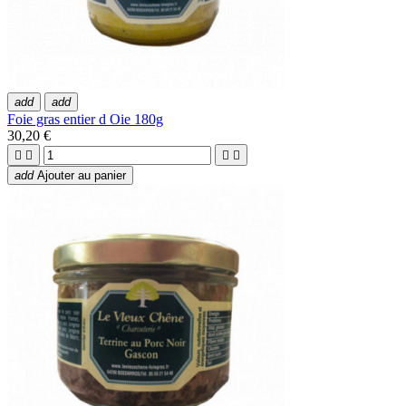
add
add
Foie gras entier d Oie 180g
30,20 €




add
Ajouter au panier