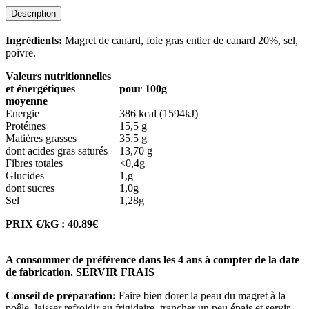
Description
Ingrédients:
Magret de canard, foie gras entier de canard 20%, sel,
poivre.
Valeurs nutritionnelles
et énergétiques
pour 100g
moyenne
Energie
386 kcal (1594kJ)
Protéines
15,5 g
Matières grasses
35,5 g
dont acides gras saturés
13,70 g
Fibres totales
<0,4g
Glucides
1,g
dont sucres
1,0g
Sel
1,28g
PRIX €/kG : 40.89€
A consommer de préférence dans les 4 ans à compter de la date
de fabrication. SERVIR FRAIS
Conseil de préparation:
Faire bien dorer la peau du magret à la
poêle, laisser refroidir au frigidaire, trancher un peu épais et servir