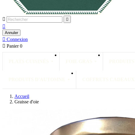



Annuler

Connexion

Panier
0
PLATS CUISINÉS
FOIE GRAS
PRODUITS
PRODUITS D'AUTOMNE
COFFRETS CADEAUX
Accueil
Graisse d'oie