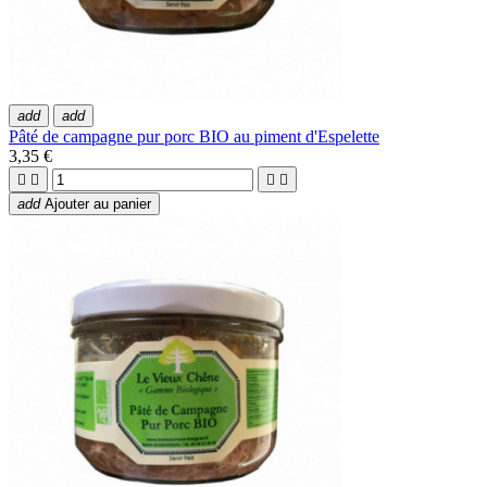
add
add
Pâté de campagne pur porc BIO au piment d'Espelette
3,35 €




add
Ajouter au panier