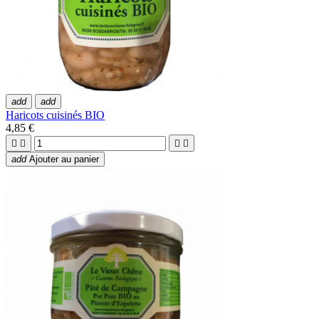
add
add
Haricots cuisinés BIO
4,85 €




add
Ajouter au panier