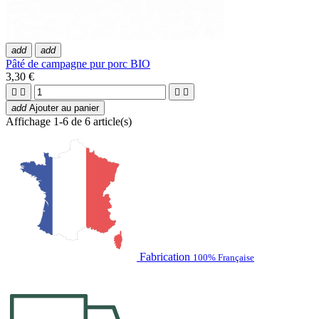
add
add
Pâté de campagne pur porc BIO
3,30 €




add
Ajouter au panier
Affichage 1-6 de 6 article(s)
Fabrication
100% Française