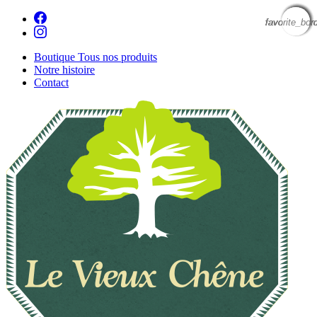
favorite_bor
favorite_bor
favorite_bor
favorite_bor
favorite_bor
favorite_bor
Boutique
Tous nos produits
Notre histoire
Contact