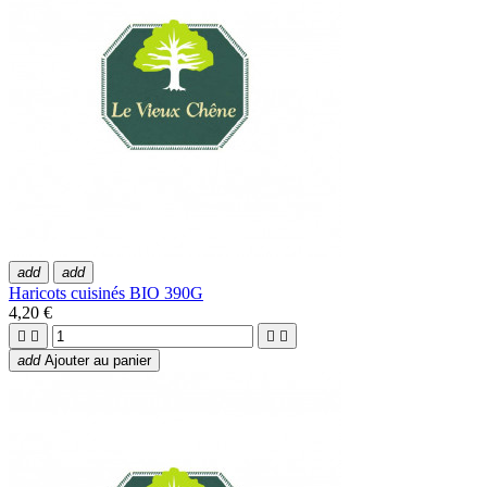
add
add
Haricots cuisinés BIO 390G
4,20 €




add
Ajouter au panier