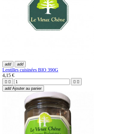
add
add
Lentilles cuisinées BIO 390G
4,15 €




add
Ajouter au panier