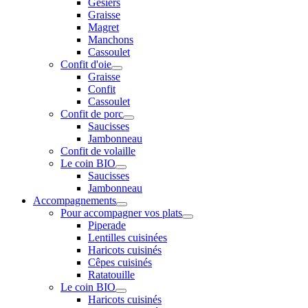
Gésiers
Graisse
Magret
Manchons
Cassoulet
Confit d'oie
Graisse
Confit
Cassoulet
Confit de porc
Saucisses
Jambonneau
Confit de volaille
Le coin BIO
Saucisses
Jambonneau
Accompagnements
Pour accompagner vos plats
Piperade
Lentilles cuisinées
Haricots cuisinés
Cêpes cuisinés
Ratatouille
Le coin BIO
Haricots cuisinés