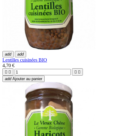
add
add
Lentilles cuisinées BIO
4,70 €




add
Ajouter au panier