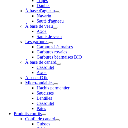
Tripes
Daubes
À base d'agneau
Navarin
Sauté d'agneau
À base de veau
Axoa
Sauté de veau
Les garbures
Garbures béarnaises
Garbures royales
Garbures béarnaises BIO
À base de canard
Cassoulet
Axoa
A base d'Oie
Micro-ondables
Hachis parmentier
Saucisses
Lentilles
Cassoulet
Pâtes
Produits confits
Confit de canard
Cuisses