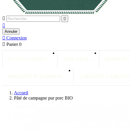



Annuler

Connexion

Panier
0
PLATS CUISINÉS
FOIE GRAS
PRODUITS
PRODUITS D'AUTOMNE
COFFRETS CADEAUX
Accueil
Pâté de campagne pur porc BIO