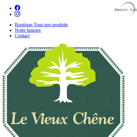
favorite_bor
favorite_bor
favorite_bor
favorite_bor
Boutique
Tous nos produits
Notre histoire
Contact