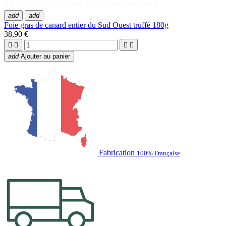
add
add
Foie gras de canard entier du Sud Ouest truffé 180g
38,90 €




add
Ajouter au panier
Fabrication
100% Française