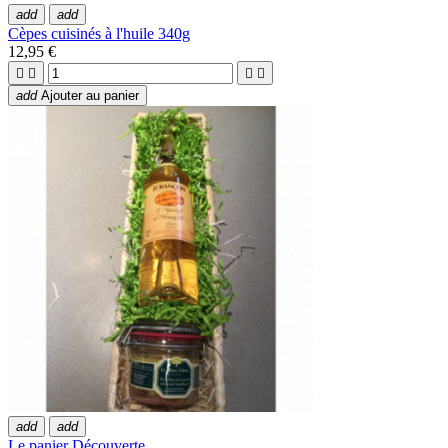
add
add
Cèpes cuisinés à l'huile 340g
12,95 €




add
Ajouter au panier
add
add
Le panier Découverte