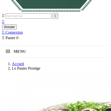



Annuler

Connexion

Panier
0
MENU
Accueil
Le Panier Prestige