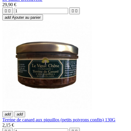
29,90 €




add
Ajouter au panier
add
add
Terrine de canard aux piquillos (petits poivrons confits) 130G
2,15 €