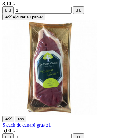
8,10 €




add
Ajouter au panier
add
add
Steack de canard gras x1
5,00 €



