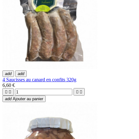
add
add
4 Saucisses au canard en confits 320g
6,60 €




add
Ajouter au panier