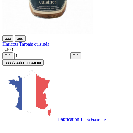
add
add
Haricots Tarbais cuisinés
5,30 €




add
Ajouter au panier
Fabrication
100% Française