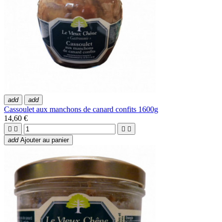
add
add
Cassoulet aux manchons de canard confits 1600g
14,60 €




add
Ajouter au panier