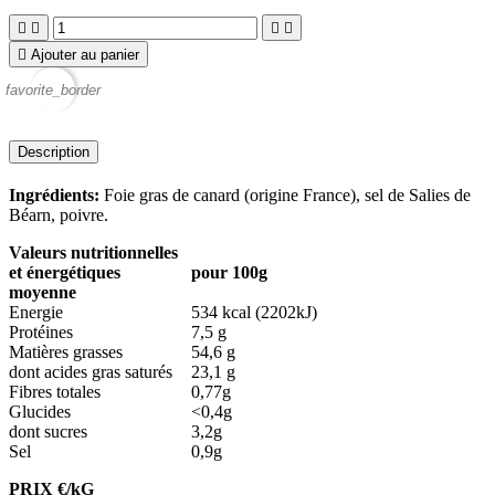





Ajouter au panier
favorite_border
Description
Ingrédients:
Foie gras de canard (origine France), sel de Salies de
Béarn, poivre.
Valeurs nutritionnelles
et énergétiques
pour 100g
moyenne
Energie
534 kcal (2202kJ)
Protéines
7,5 g
Matières grasses
54,6 g
dont acides gras saturés
23,1 g
Fibres totales
0,77g
Glucides
<0,4g
dont sucres
3,2g
Sel
0,9g
PRIX €/kG