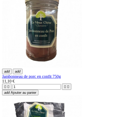
add
add
Jambonneau de porc en confit 750g
11,10 €




add
Ajouter au panier