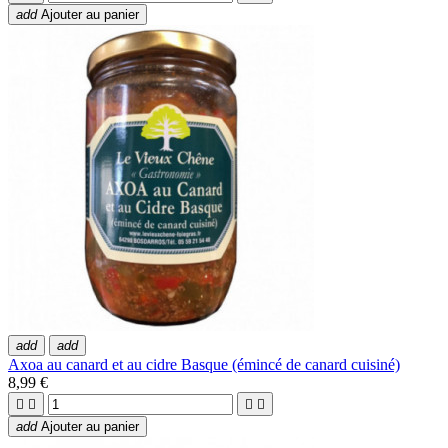
add
Ajouter au panier
add
add
Axoa au canard et au cidre Basque (émincé de canard cuisiné)
8,99 €




add
Ajouter au panier