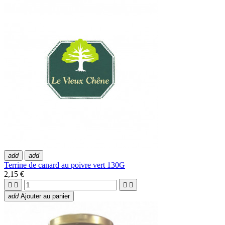
add
add
Terrine de canard au poivre vert 130G
2,15 €




add
Ajouter au panier