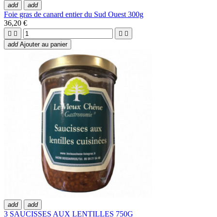
add
add
Foie gras de canard entier du Sud Ouest 300g
36,20 €




add
Ajouter au panier
add
add
3 SAUCISSES AUX LENTILLES 750G