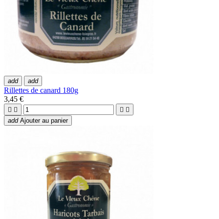
add
add
Rillettes de canard 180g
3,45 €




add
Ajouter au panier