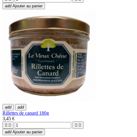
add
Ajouter au panier
add
add
Rillettes de canard 180g
3,45 €




add
Ajouter au panier