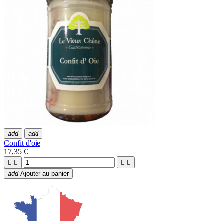
add
add
Confit d'oie
17,35 €




add
Ajouter au panier