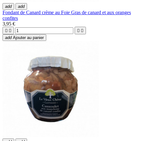
add
add
Fondant de Canard crème au Foie Gras de canard et aux oranges
confites
3,95 €




add
Ajouter au panier