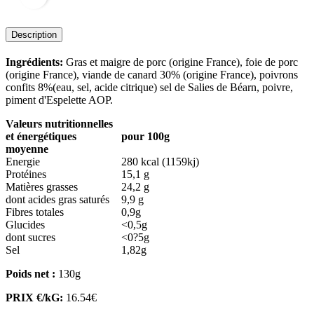
Description
Ingrédients:
Gras et maigre de porc (origine France), foie de porc
(origine France), viande de canard 30% (origine France), poivrons
confits 8%(eau, sel, acide citrique) sel de Salies de Béarn, poivre,
piment d'Espelette AOP.
Valeurs nutritionnelles
et énergétiques
pour 100g
moyenne
Energie
280 kcal (1159kj)
Protéines
15,1 g
Matières grasses
24,2 g
dont acides gras saturés
9,9 g
Fibres totales
0,9g
Glucides
<0,5g
dont sucres
<0?5g
Sel
1,82g
Poids net :
130g
PRIX €/kG:
16.54€