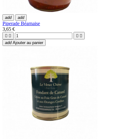
add
add
Piperade Béarnaise
3,65 €




add
Ajouter au panier