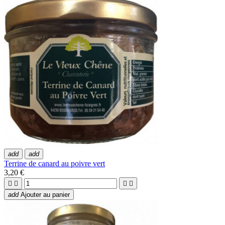
add
add
Terrine de canard au poivre vert
3,20 €




add
Ajouter au panier