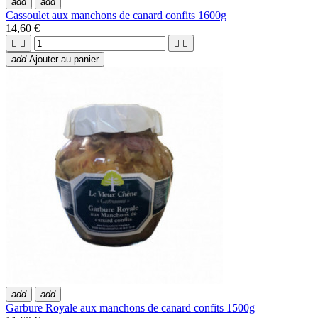
add
add
Cassoulet aux manchons de canard confits 1600g
14,60 €




add
Ajouter au panier
add
add
Garbure Royale aux manchons de canard confits 1500g