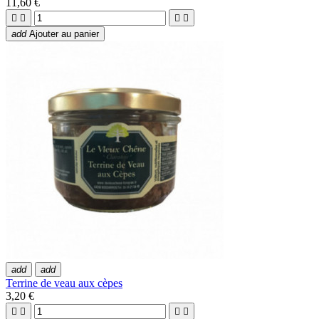
11,60 €




add
Ajouter au panier
add
add
Terrine de veau aux cèpes
3,20 €



