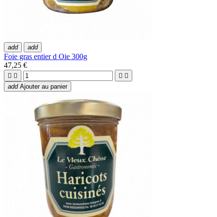
add
add
Foie gras entier d Oie 300g
47,25 €




add
Ajouter au panier