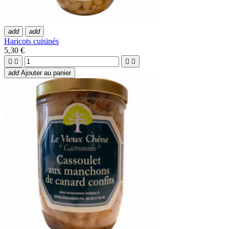
add
add
Haricots cuisinés
5,30 €




add
Ajouter au panier