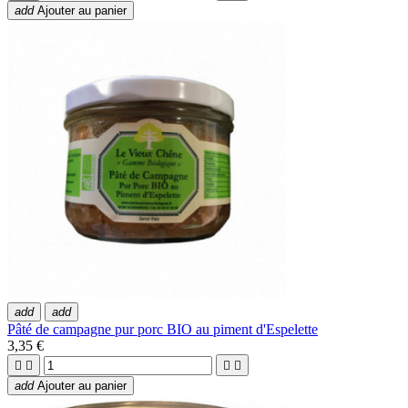
add
Ajouter au panier
add
add
Pâté de campagne pur porc BIO au piment d'Espelette
3,35 €




add
Ajouter au panier