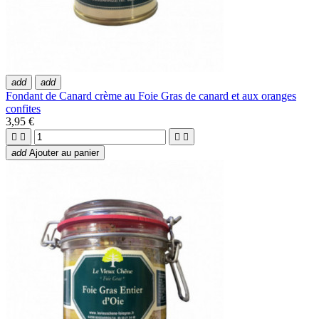
add
add
Fondant de Canard crème au Foie Gras de canard et aux oranges
confites
3,95 €




add
Ajouter au panier