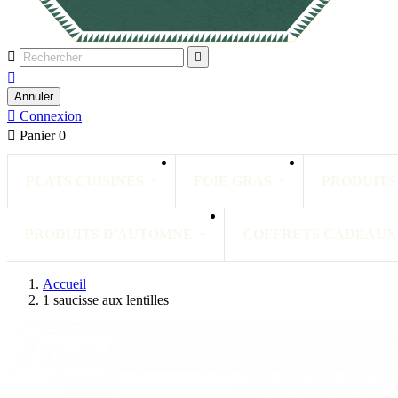



Annuler

Connexion

Panier
0
PLATS CUISINÉS
FOIE GRAS
PRODUITS
PRODUITS D'AUTOMNE
COFFRETS CADEAUX
Accueil
1 saucisse aux lentilles