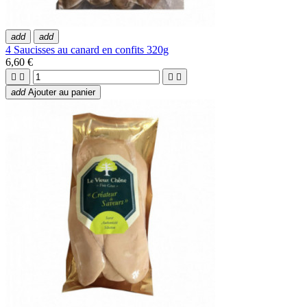
add
add
4 Saucisses au canard en confits 320g
6,60 €




add
Ajouter au panier