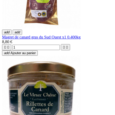
add
add
Magret de canard gras du Sud Ouest x1 0.400kg
8,80 €




add
Ajouter au panier