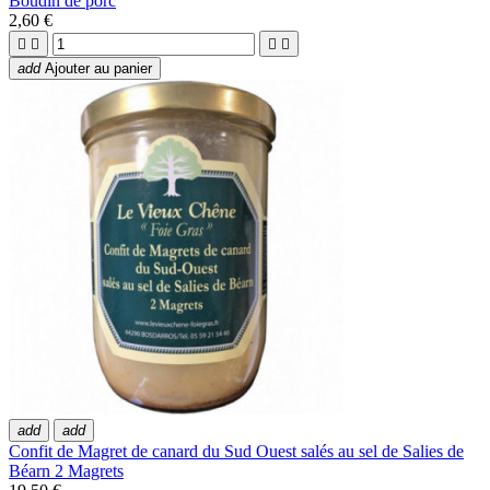
Boudin de porc
2,60 €




add
Ajouter au panier
add
add
Confit de Magret de canard du Sud Ouest salés au sel de Salies de
Béarn 2 Magrets