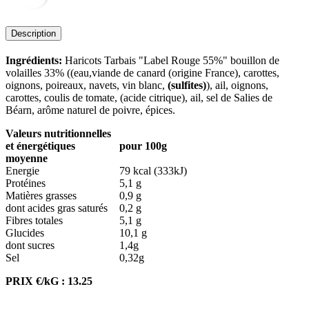
Description
Ingrédients:
Haricots Tarbais "Label Rouge 55%" bouillon de
volailles 33% ((eau,viande de canard (origine France), carottes,
oignons, poireaux, navets, vin blanc,
(sulfites)
), ail, oignons,
carottes, coulis de tomate, (acide citrique), ail, sel de Salies de
Béarn, arôme naturel de poivre, épices.
Valeurs nutritionnelles
et énergétiques
pour 100g
moyenne
Energie
79 kcal (333kJ)
Protéines
5,1 g
Matières grasses
0,9 g
dont acides gras saturés
0,2 g
Fibres totales
5,1 g
Glucides
10,1 g
dont sucres
1,4g
Sel
0,32g
PRIX €/kG : 13.25