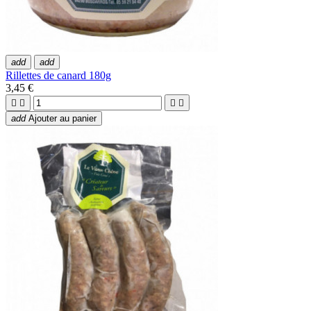
add
add
Rillettes de canard 180g
3,45 €




add
Ajouter au panier