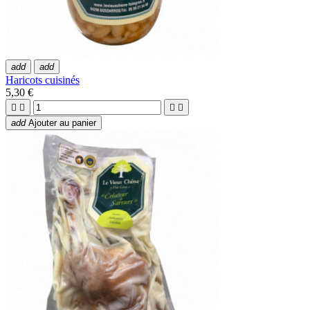
add
add
Haricots cuisinés
5,30 €




add
Ajouter au panier