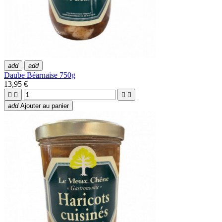
add
add
Daube Béarnaise 750g
13,95 €




add
Ajouter au panier