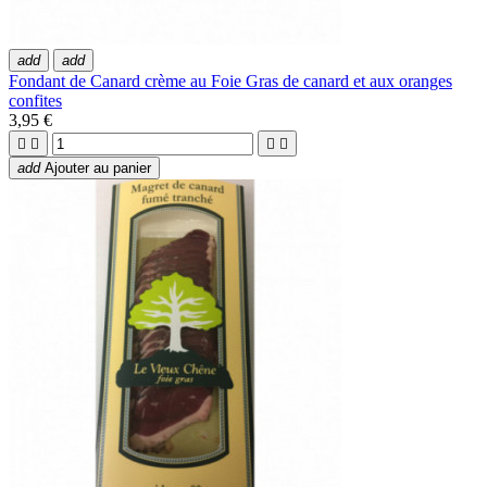
add
add
Fondant de Canard crème au Foie Gras de canard et aux oranges
confites
3,95 €




add
Ajouter au panier