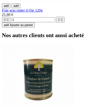
add
add
Foie gras entier d Oie 120g
21,60 €




add
Ajouter au panier
Nos autres clients ont aussi acheté