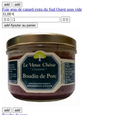
add
add
Foie gras de canard extra du Sud Ouest sous vide
31,00 €




add
Ajouter au panier
add
add