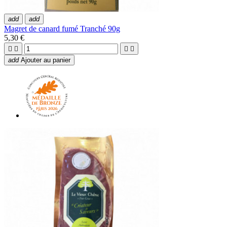
add
add
Magret de canard fumé Tranché 90g
5,30 €




add
Ajouter au panier