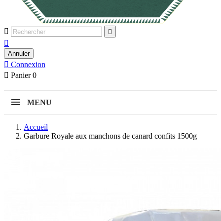



Annuler

Connexion

Panier
0
MENU
Accueil
Garbure Royale aux manchons de canard confits 1500g