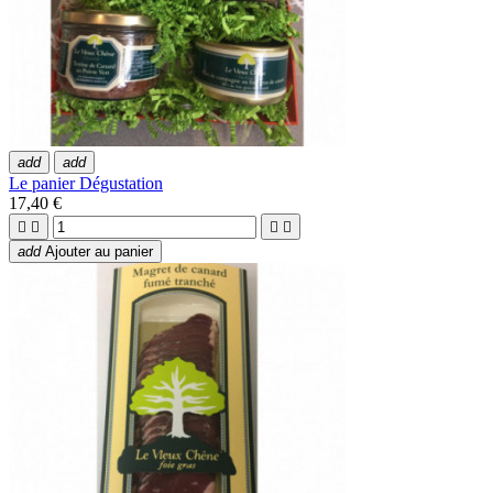
add
add
Le panier Dégustation
17,40 €




add
Ajouter au panier