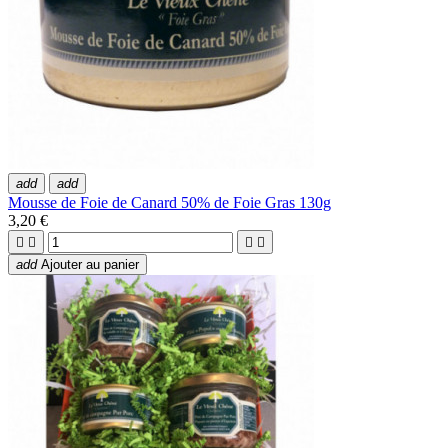
add
add
Mousse de Foie de Canard 50% de Foie Gras 130g
3,20 €




add
Ajouter au panier