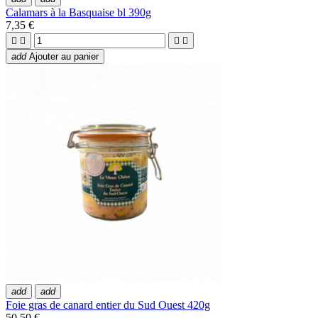
Calamars à la Basquaise bl 390g
7,35 €




add
Ajouter au panier
add
add
Foie gras de canard entier du Sud Ouest 420g
50,50 €