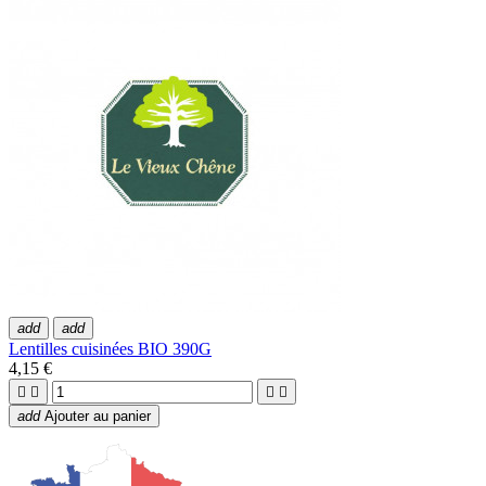
add
add
Lentilles cuisinées BIO 390G
4,15 €




add
Ajouter au panier