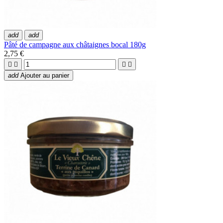
add
add
Pâté de campagne aux châtaignes bocal 180g
2,75 €




add
Ajouter au panier