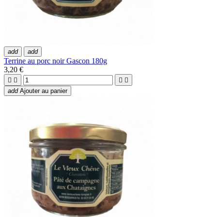
add
add
Terrine au porc noir Gascon 180g
3,20 €




add
Ajouter au panier