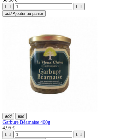




add
Ajouter au panier
add
add
Garbure Béarnaise 400g
4,95 €



