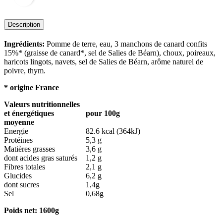
Description
Ingrédients:
Pomme de terre, eau, 3 manchons de canard confits
15%* (graisse de canard*, sel de Salies de Béarn), choux, poireaux,
haricots lingots, navets, sel de Salies de Béarn, arôme naturel de
poivre, thym.
* origine France
Valeurs nutritionnelles
et énergétiques
pour 100g
moyenne
Energie
82.6 kcal (364kJ)
Protéines
5,3 g
Matières grasses
3,6 g
dont acides gras saturés
1,2 g
Fibres totales
2,1 g
Glucides
6,2 g
dont sucres
1,4g
Sel
0,68g
Poids net: 1600g