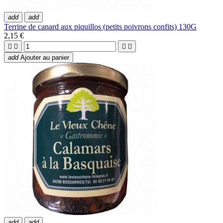
add
add
Terrine de canard aux piquillos (petits poivrons confits) 130G
2,15 €




add
Ajouter au panier
add
add