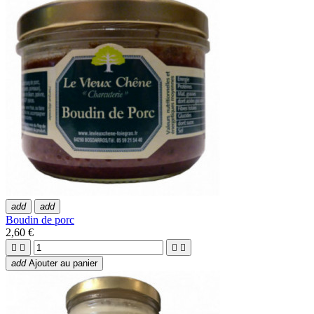
add
add
Boudin de porc
2,60 €




add
Ajouter au panier