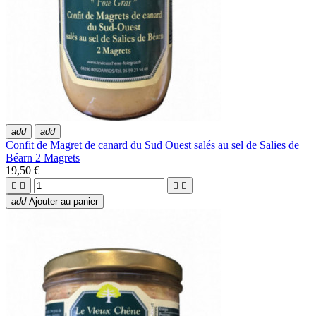
add
add
Confit de Magret de canard du Sud Ouest salés au sel de Salies de
Béarn 2 Magrets
19,50 €




add
Ajouter au panier