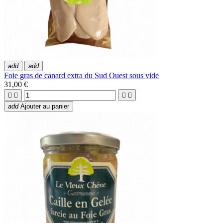
add
add
Foie gras de canard extra du Sud Ouest sous vide
31,00 €




add
Ajouter au panier