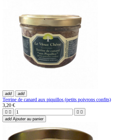
add
add
Terrine de canard aux piquillos (petits poivrons confits)
3,20 €




add
Ajouter au panier