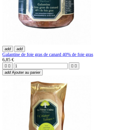
add
add
Galantine de foie gras de canard 40% de foie gras
6,85 €




add
Ajouter au panier