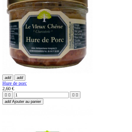
add
add
Hure de porc
2,60 €




add
Ajouter au panier