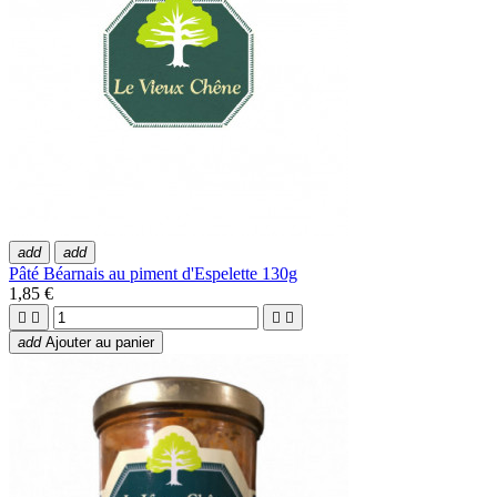
add
add
Pâté Béarnais au piment d'Espelette 130g
1,85 €




add
Ajouter au panier