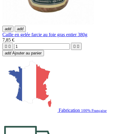
add
add
Caille en gelée farcie au foie gras entier 380g
7,85 €




add
Ajouter au panier
Fabrication
100% Française