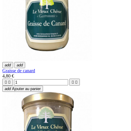
add
add
Graisse de canard
4,80 €




add
Ajouter au panier