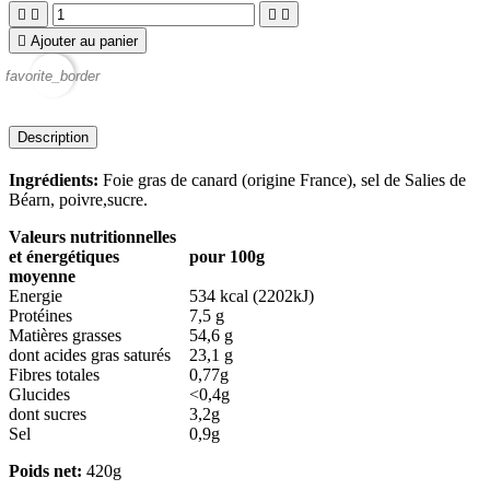





Ajouter au panier
favorite_border
Description
Ingrédients:
Foie gras de canard (origine France), sel de Salies de
Béarn, poivre,sucre.
Valeurs nutritionnelles
et énergétiques
pour 100g
moyenne
Energie
534 kcal (2202kJ)
Protéines
7,5 g
Matières grasses
54,6 g
dont acides gras saturés
23,1 g
Fibres totales
0,77g
Glucides
<0,4g
dont sucres
3,2g
Sel
0,9g
Poids net:
420g