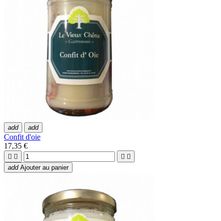
add
add
Confit d'oie
17,35 €




add
Ajouter au panier