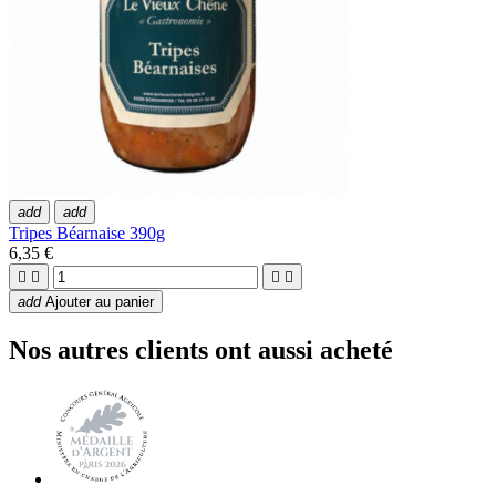
add
add
Tripes Béarnaise 390g
6,35 €




add
Ajouter au panier
Nos autres clients ont aussi acheté