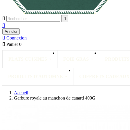



Annuler

Connexion

Panier
0
PLATS CUISINÉS
FOIE GRAS
PRODUITS
PRODUITS D'AUTOMNE
COFFRETS CADEAUX
Accueil
Garbure royale au manchon de canard 400G